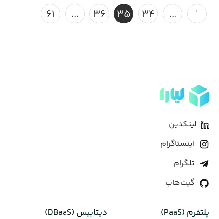
۶۱
...
۳۶
۳۵
۳۴
...
۱
لینکدین
اینستاگرام
تلگرام
گیت‌هاب
پلتفرم (PaaS)
دیتابیس‌ (DBaaS)