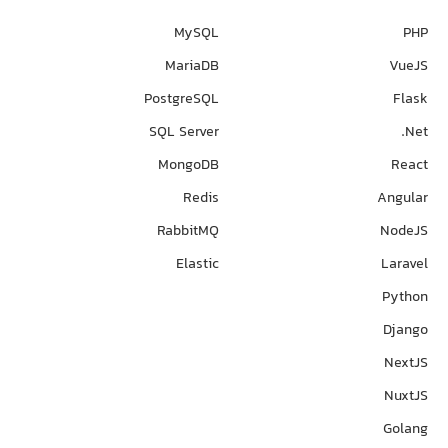
MySQL
PHP
MariaDB
VueJS
PostgreSQL
Flask
SQL Server
Net.
MongoDB
React
Redis
Angular
RabbitMQ
NodeJS
Elastic
Laravel
Python
Django
NextJS
NuxtJS
Golang