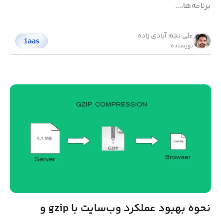
برنامه‌ها،...
علی نجم آبادی زاده
iaas
نویسنده
نحوه بهبود عملکرد وب‌سایت با gzip و