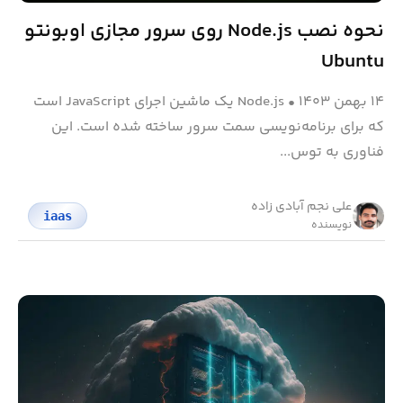
نحوه نصب Node.js روی سرور مجازی اوبونتو
Ubuntu
۱۴ بهمن ۱۴۰۳
•
Node.js یک ماشین اجرای JavaScript است
که برای برنامه‌نویسی سمت سرور ساخته شده است. این
فناوری به توس...
علی نجم آبادی زاده
iaas
نویسنده