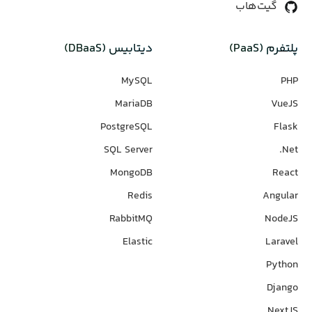
گیت‌هاب
پلتفرم (PaaS)
دیتابیس‌ (DBaaS)
MySQL
PHP
MariaDB
VueJS
PostgreSQL
Flask
SQL Server
Net.
MongoDB
React
Redis
Angular
RabbitMQ
NodeJS
Elastic
Laravel
Python
Django
NextJS