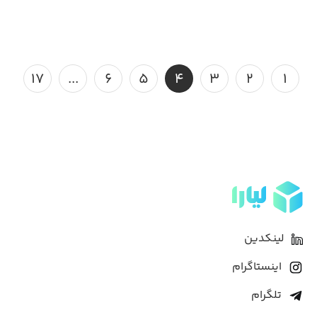
۱۷
...
۶
۵
۴
۳
۲
۱
لینکدین
اینستاگرام
تلگرام