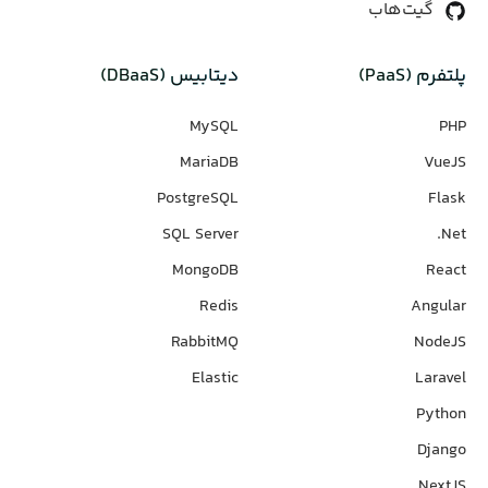
گیت‌هاب
پلتفرم (PaaS)
دیتابیس‌ (DBaaS)
MySQL
PHP
MariaDB
VueJS
PostgreSQL
Flask
SQL Server
Net.
MongoDB
React
Redis
Angular
RabbitMQ
NodeJS
Elastic
Laravel
Python
Django
NextJS