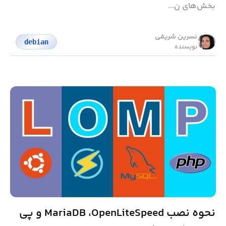
بخش‌های ن...
نسرین شریفی
debian
نویسنده
نحوه نصب MariaDB ،OpenLiteSpeed و پی