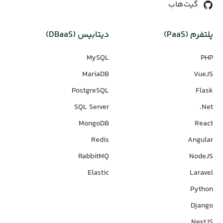
گیت‌هاب
پلتفرم (PaaS)
دیتابیس‌ (DBaaS)
MySQL
PHP
MariaDB
VueJS
PostgreSQL
Flask
SQL Server
Net.
MongoDB
React
Redis
Angular
RabbitMQ
NodeJS
Elastic
Laravel
Python
Django
NextJS