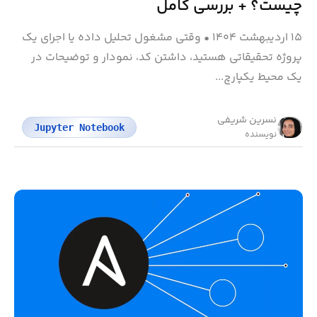
چیست؟ + بررسی کامل
۱۵ اردیبهشت ۱۴۰۴
•
وقتی مشغول تحلیل داده یا اجرای یک
پروژه تحقیقاتی هستید، داشتن کد، نمودار و توضیحات در
یک محیط یکپارچ...
نسرین شریفی
Jupyter Notebook
نویسنده