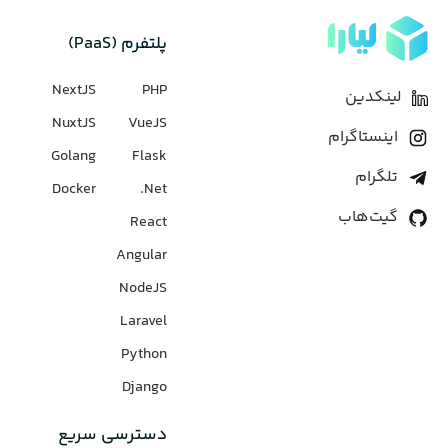
پلتفرم (PaaS)
NextJS
PHP
لینکدین
NuxtJS
VueJS
اینستاگرام
Golang
Flask
تلگرام
Docker
Net.
گیت‌هاب
React
Angular
NodeJS
Laravel
Python
Django
دسترسی سریع