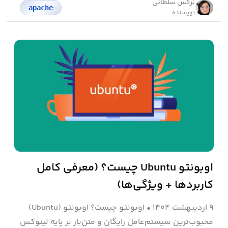
نرگس سلطانی
apache
نویسنده
اوبونتو Ubuntu چیست؟ (معرفی کامل
کاربردها + ویژگی‌ها)
۹ اردیبهشت ۱۴۰۴
•
اوبونتو چیست؟ اوبونتو (Ubuntu)
محبوب‌ترین سیستم‌عامل رایگان و متن‌باز بر پایه لینوکس