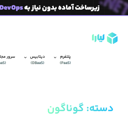
پلتفرم
دیتابیس‌
سرور مجاز
aaS
(
)
DBaaS
(
)
PaaS
(
دسته
:
گوناگون