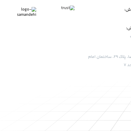
وش:
ش:
قم، بلوار امام رضا، پلاک ۲۹، ساختمان امام