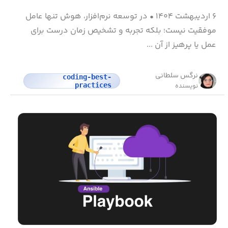
۶ اردیبهشت ۱۴۰۴
•
در توسعه نرم‌افزار، هوش تنها عامل
موفقیت نیست؛ بلکه تجربه و تشخیص زمان درست برای
عمل یا پرهیز از آن ...
نرگس سلطانی
coding-best-
practices
نویسنده