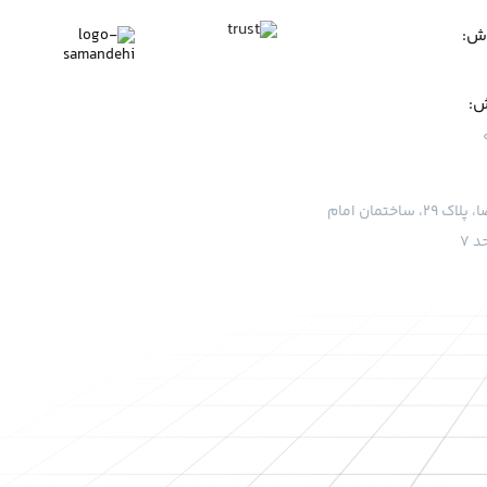
وش:
ش:
قم، بلوار امام رضا، پلاک ۲۹، ساختمان امام