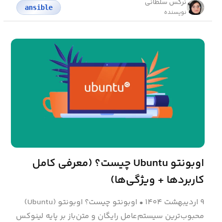
نرگس سلطانی
ansible
نویسنده
اوبونتو Ubuntu چیست؟ (معرفی کامل
کاربردها + ویژگی‌ها)
۹ اردیبهشت ۱۴۰۴
•
اوبونتو چیست؟ اوبونتو (Ubuntu)
محبوب‌ترین سیستم‌عامل رایگان و متن‌باز بر پایه لینوکس