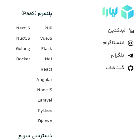
پلتفرم (PaaS)
NextJS
PHP
لینکدین
NuxtJS
VueJS
اینستاگرام
Golang
Flask
تلگرام
Docker
Net.
گیت‌هاب
React
Angular
NodeJS
Laravel
Python
Django
دسترسی سریع