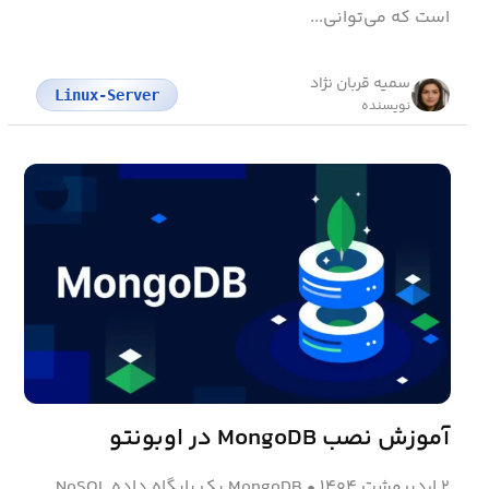
است که می‌توانی...
سمیه قربان نژاد
Linux-Server
نویسنده
آموزش نصب MongoDB در اوبونتو
۲ اردیبهشت ۱۴۰۴
•
MongoDB یک پایگاه داده NoSQL