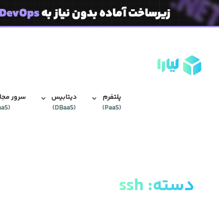
پلتفرم
دیتابیس‌
سرور مجاز
aaS
(
)
DBaaS
(
)
PaaS
(
دسته
:
ssh