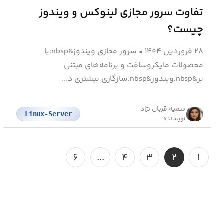
تفاوت سرور مجازی لینوکس و ویندوز
چیست؟
۲۸ فروردین ۱۴۰۴
•
سرور مجازی ویندوز&nbsp;با
محصولات مایکروسافت و برنامه‌های مبتنی
بر&nbsp;ویندوز&nbsp;سازگاری بیشتری د...
سمیه قربان نژاد
Linux-Server
نویسنده
۶
...
۴
۳
۲
۱