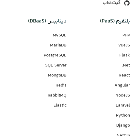
گیت‌هاب
پلتفرم (PaaS)
دیتابیس‌ (DBaaS)
MySQL
PHP
MariaDB
VueJS
PostgreSQL
Flask
SQL Server
Net.
MongoDB
React
Redis
Angular
RabbitMQ
NodeJS
Elastic
Laravel
Python
Django
NextJS