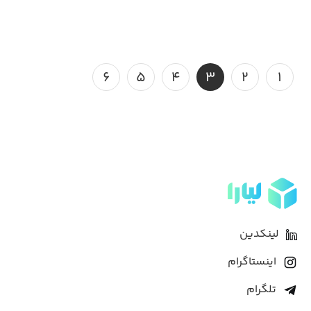
۶
۵
۴
۳
۲
۱
لینکدین
اینستاگرام
تلگرام